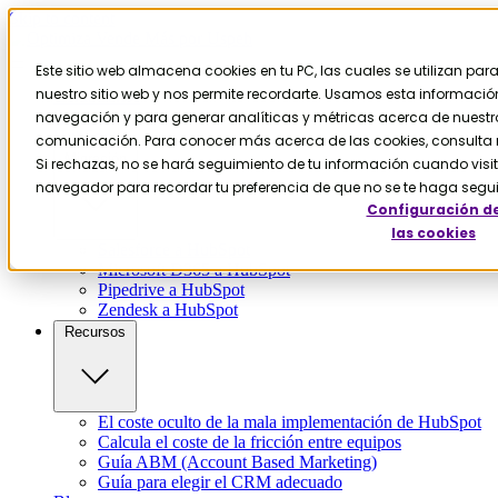
Skip to content
Este sitio web almacena cookies en tu PC, las cuales se utilizan pa
nuestro sitio web y nos permite recordarte. Usamos esta información 
Contáctanos
Servicios
navegación y para generar analíticas y métricas acerca de nuestros
HubSpot
comunicación. Para conocer más acerca de las cookies, consulta n
Migración
Si rechazas, no se hará seguimiento de tu información cuando visite
navegador para recordar tu preferencia de que no se te haga segu
Configuración d
las cookies
Salesforce a HubSpot
Microsoft D365 a HubSpot
Pipedrive a HubSpot
Zendesk a HubSpot
Recursos
El coste oculto de la mala implementación de HubSpot
Calcula el coste de la fricción entre equipos
Guía ABM (Account Based Marketing)
Guía para elegir el CRM adecuado