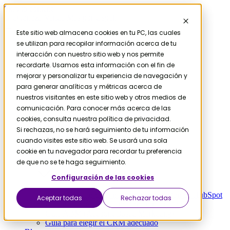
Skip to content
Este sitio web almacena cookies en tu PC, las cuales
se utilizan para recopilar información acerca de tu
Contáctanos
Servicios
interacción con nuestro sitio web y nos permite
HubSpot
recordarte. Usamos esta información con el fin de
Migración
mejorar y personalizar tu experiencia de navegación y
para generar analíticas y métricas acerca de
nuestros visitantes en este sitio web y otros medios de
comunicación. Para conocer más acerca de las
Salesforce a HubSpot
cookies, consulta nuestra política de privacidad.
Microsoft D365 a HubSpot
Si rechazas, no se hará seguimiento de tu información
Pipedrive a HubSpot
cuando visites este sitio web. Se usará una sola
Zendesk a HubSpot
cookie en tu navegador para recordar tu preferencia
Recursos
de que no se te haga seguimiento.
Configuración de las cookies
El coste oculto de la mala implementación de HubSpot
Aceptar todas
Rechazar todas
Calcula el coste de la fricción entre equipos
Guía ABM (Account Based Marketing)
Guía para elegir el CRM adecuado