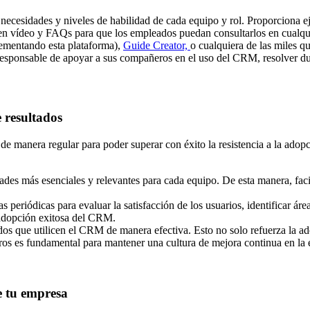
necesidades y niveles de habilidad de cada equipo y rol. Proporciona ej
es en vídeo y FAQs para que los empleados puedan consultarlos en cual
lementando esta plataforma),
Guide Creator,
o cualquiera de las miles q
sponsable de apoyar a sus compañeros en el uso del CRM, resolver d
 resultados
e manera regular para poder superar con éxito la resistencia a la adop
es más esenciales y relevantes para cada equipo. De esta manera, facil
s periódicas para evaluar la satisfacción de los usuarios, identificar á
 adopción exitosa del CRM.
 que utilicen el CRM de manera efectiva. Esto no solo refuerza la ado
os es fundamental para mantener una cultura de mejora continua en la
e tu empresa