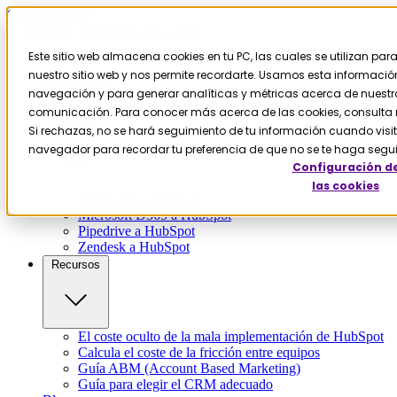
Skip to content
Este sitio web almacena cookies en tu PC, las cuales se utilizan pa
nuestro sitio web y nos permite recordarte. Usamos esta información 
Contáctanos
Servicios
navegación y para generar analíticas y métricas acerca de nuestros
HubSpot
comunicación. Para conocer más acerca de las cookies, consulta n
Migración
Si rechazas, no se hará seguimiento de tu información cuando visite
navegador para recordar tu preferencia de que no se te haga segu
Configuración d
las cookies
Salesforce a HubSpot
Microsoft D365 a HubSpot
Pipedrive a HubSpot
Zendesk a HubSpot
Recursos
El coste oculto de la mala implementación de HubSpot
Calcula el coste de la fricción entre equipos
Guía ABM (Account Based Marketing)
Guía para elegir el CRM adecuado