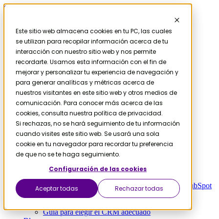
Skip to content
Este sitio web almacena cookies en tu PC, las cuales
se utilizan para recopilar información acerca de tu
Contáctanos
Servicios
interacción con nuestro sitio web y nos permite
HubSpot
recordarte. Usamos esta información con el fin de
Migración
mejorar y personalizar tu experiencia de navegación y
para generar analíticas y métricas acerca de
nuestros visitantes en este sitio web y otros medios de
comunicación. Para conocer más acerca de las
Salesforce a HubSpot
cookies, consulta nuestra política de privacidad.
Microsoft D365 a HubSpot
Si rechazas, no se hará seguimiento de tu información
Pipedrive a HubSpot
cuando visites este sitio web. Se usará una sola
Zendesk a HubSpot
cookie en tu navegador para recordar tu preferencia
Recursos
de que no se te haga seguimiento.
Configuración de las cookies
El coste oculto de la mala implementación de HubSpot
Aceptar todas
Rechazar todas
Calcula el coste de la fricción entre equipos
Guía ABM (Account Based Marketing)
Guía para elegir el CRM adecuado