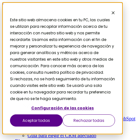
Skip to content
Este sitio web almacena cookies en tu PC, las cuales
se utilizan para recopilar información acerca de tu
Contáctanos
Servicios
interacción con nuestro sitio web y nos permite
HubSpot
recordarte. Usamos esta información con el fin de
Migración
mejorar y personalizar tu experiencia de navegación y
para generar analíticas y métricas acerca de
nuestros visitantes en este sitio web y otros medios de
comunicación. Para conocer más acerca de las
Salesforce a HubSpot
cookies, consulta nuestra política de privacidad.
Microsoft D365 a HubSpot
Si rechazas, no se hará seguimiento de tu información
Pipedrive a HubSpot
cuando visites este sitio web. Se usará una sola
Zendesk a HubSpot
cookie en tu navegador para recordar tu preferencia
Recursos
de que no se te haga seguimiento.
Configuración de las cookies
El coste oculto de la mala implementación de HubSpot
Aceptar todas
Rechazar todas
Calcula el coste de la fricción entre equipos
Guía ABM (Account Based Marketing)
Guía para elegir el CRM adecuado