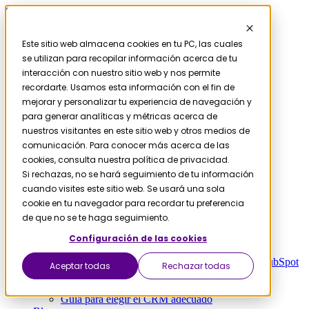
Skip to content
Este sitio web almacena cookies en tu PC, las cuales
se utilizan para recopilar información acerca de tu
Contáctanos
Servicios
interacción con nuestro sitio web y nos permite
HubSpot
recordarte. Usamos esta información con el fin de
Migración
mejorar y personalizar tu experiencia de navegación y
para generar analíticas y métricas acerca de
nuestros visitantes en este sitio web y otros medios de
comunicación. Para conocer más acerca de las
Salesforce a HubSpot
cookies, consulta nuestra política de privacidad.
Microsoft D365 a HubSpot
Si rechazas, no se hará seguimiento de tu información
Pipedrive a HubSpot
cuando visites este sitio web. Se usará una sola
Zendesk a HubSpot
cookie en tu navegador para recordar tu preferencia
Recursos
de que no se te haga seguimiento.
Configuración de las cookies
El coste oculto de la mala implementación de HubSpot
Aceptar todas
Rechazar todas
Calcula el coste de la fricción entre equipos
Guía ABM (Account Based Marketing)
Guía para elegir el CRM adecuado