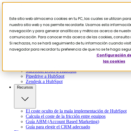
Skip to content
Este sitio web almacena cookies en tu PC, las cuales se utilizan pa
nuestro sitio web y nos permite recordarte. Usamos esta información 
Contáctanos
Servicios
navegación y para generar analíticas y métricas acerca de nuestros
HubSpot
comunicación. Para conocer más acerca de las cookies, consulta n
Migración
Si rechazas, no se hará seguimiento de tu información cuando visite
navegador para recordar tu preferencia de que no se te haga segu
Configuración d
las cookies
Salesforce a HubSpot
Microsoft D365 a HubSpot
Pipedrive a HubSpot
Zendesk a HubSpot
Recursos
El coste oculto de la mala implementación de HubSpot
Calcula el coste de la fricción entre equipos
Guía ABM (Account Based Marketing)
Guía para elegir el CRM adecuado