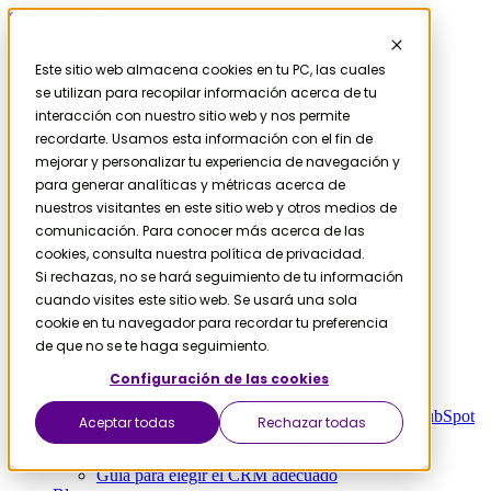
Skip to content
Este sitio web almacena cookies en tu PC, las cuales
se utilizan para recopilar información acerca de tu
Contáctanos
Servicios
interacción con nuestro sitio web y nos permite
HubSpot
recordarte. Usamos esta información con el fin de
Migración
mejorar y personalizar tu experiencia de navegación y
para generar analíticas y métricas acerca de
nuestros visitantes en este sitio web y otros medios de
comunicación. Para conocer más acerca de las
Salesforce a HubSpot
cookies, consulta nuestra política de privacidad.
Microsoft D365 a HubSpot
Si rechazas, no se hará seguimiento de tu información
Pipedrive a HubSpot
cuando visites este sitio web. Se usará una sola
Zendesk a HubSpot
cookie en tu navegador para recordar tu preferencia
Recursos
de que no se te haga seguimiento.
Configuración de las cookies
El coste oculto de la mala implementación de HubSpot
Aceptar todas
Rechazar todas
Calcula el coste de la fricción entre equipos
Guía ABM (Account Based Marketing)
Guía para elegir el CRM adecuado