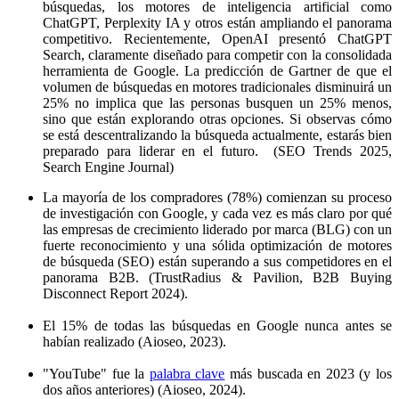
búsquedas, los motores de inteligencia artificial como
ChatGPT, Perplexity IA y otros están ampliando el panorama
competitivo. Recientemente, OpenAI presentó ChatGPT
Search, claramente diseñado para competir con la consolidada
herramienta de Google. La predicción de Gartner de que el
volumen de búsquedas en motores tradicionales disminuirá un
25% no implica que las personas busquen un 25% menos,
sino que están explorando otras opciones. Si observas cómo
se está descentralizando la búsqueda actualmente, estarás bien
preparado para liderar en el futuro.
(SEO Trends 2025,
Search Engine Journal)
La mayoría de los compradores (78%) comienzan su proceso
de investigación con Google, y cada vez es más claro por qué
las empresas de crecimiento liderado por marca (BLG) con un
fuerte reconocimiento y una sólida optimización de motores
de búsqueda (SEO) están superando a sus competidores en el
panorama B2B. (TrustRadius & Pavilion, B2B Buying
Disconnect Report 2024).
El 15% de todas las búsquedas en Google nunca antes se
habían realizado (Aioseo, 2023).
"YouTube" fue la
palabra clave
más buscada en 2023 (y los
dos años anteriores) (Aioseo, 2024).