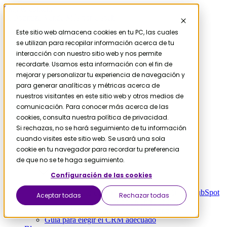
Skip to content
Este sitio web almacena cookies en tu PC, las cuales
se utilizan para recopilar información acerca de tu
Contáctanos
Servicios
interacción con nuestro sitio web y nos permite
HubSpot
recordarte. Usamos esta información con el fin de
Migración
mejorar y personalizar tu experiencia de navegación y
para generar analíticas y métricas acerca de
nuestros visitantes en este sitio web y otros medios de
comunicación. Para conocer más acerca de las
Salesforce a HubSpot
cookies, consulta nuestra política de privacidad.
Microsoft D365 a HubSpot
Si rechazas, no se hará seguimiento de tu información
Pipedrive a HubSpot
cuando visites este sitio web. Se usará una sola
Zendesk a HubSpot
cookie en tu navegador para recordar tu preferencia
Recursos
de que no se te haga seguimiento.
Configuración de las cookies
El coste oculto de la mala implementación de HubSpot
Aceptar todas
Rechazar todas
Calcula el coste de la fricción entre equipos
Guía ABM (Account Based Marketing)
Guía para elegir el CRM adecuado