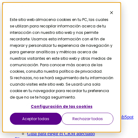
Skip to content
Este sitio web almacena cookies en tu PC, las cuales
se utilizan para recopilar información acerca de tu
Contáctanos
Servicios
interacción con nuestro sitio web y nos permite
HubSpot
recordarte. Usamos esta información con el fin de
Migración
mejorar y personalizar tu experiencia de navegación y
para generar analíticas y métricas acerca de
nuestros visitantes en este sitio web y otros medios de
comunicación. Para conocer más acerca de las
Salesforce a HubSpot
cookies, consulta nuestra política de privacidad.
Microsoft D365 a HubSpot
Si rechazas, no se hará seguimiento de tu información
Pipedrive a HubSpot
cuando visites este sitio web. Se usará una sola
Zendesk a HubSpot
cookie en tu navegador para recordar tu preferencia
Recursos
de que no se te haga seguimiento.
Configuración de las cookies
El coste oculto de la mala implementación de HubSpot
Aceptar todas
Rechazar todas
Calcula el coste de la fricción entre equipos
Guía ABM (Account Based Marketing)
Guía para elegir el CRM adecuado