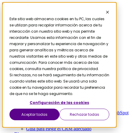
Skip to content
Este sitio web almacena cookies en tu PC, las cuales
se utilizan para recopilar información acerca de tu
Contáctanos
Servicios
interacción con nuestro sitio web y nos permite
HubSpot
recordarte. Usamos esta información con el fin de
Migración
mejorar y personalizar tu experiencia de navegación y
para generar analíticas y métricas acerca de
nuestros visitantes en este sitio web y otros medios de
comunicación. Para conocer más acerca de las
Salesforce a HubSpot
cookies, consulta nuestra política de privacidad.
Microsoft D365 a HubSpot
Si rechazas, no se hará seguimiento de tu información
Pipedrive a HubSpot
cuando visites este sitio web. Se usará una sola
Zendesk a HubSpot
cookie en tu navegador para recordar tu preferencia
Recursos
de que no se te haga seguimiento.
Configuración de las cookies
El coste oculto de la mala implementación de HubSpot
Aceptar todas
Rechazar todas
Calcula el coste de la fricción entre equipos
Guía ABM (Account Based Marketing)
Guía para elegir el CRM adecuado