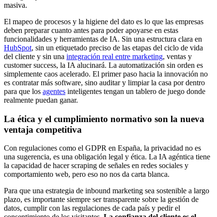
masiva.
El mapeo de procesos y la higiene del dato es lo que las empresas
deben preparar cuanto antes para poder apoyarse en estas
funcionalidades y herramientas de IA. Sin una estructura clara en
HubSpot
, sin un etiquetado preciso de las etapas del ciclo de vida
del cliente y sin una
integración real entre marketing
, ventas y
customer success, la IA alucinará. La automatización sin orden es
simplemente caos acelerado. El primer paso hacia la innovación no
es contratar más software, sino auditar y limpiar la casa por dentro
para que los
agentes
inteligentes tengan un tablero de juego donde
realmente puedan ganar.
La ética y el cumplimiento normativo son la nueva
ventaja competitiva
Con regulaciones como el GDPR en España, la privacidad no es
una sugerencia, es una obligación legal y ética. La IA agéntica tiene
la capacidad de hacer scraping de señales en redes sociales y
comportamiento web, pero eso no nos da carta blanca.
Para que una estrategia de inbound marketing sea sostenible a largo
plazo,
es importante siempre ser transparente sobre la gestión de
datos, cumplir con las regulaciones de cada país y pedir el
consentimiento de los visitantes
.
La confianza del cliente es el