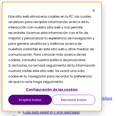
Skip to content
Este sitio web almacena cookies en tu PC, las cuales
se utilizan para recopilar información acerca de tu
Contáctanos
Servicios
interacción con nuestro sitio web y nos permite
HubSpot
recordarte. Usamos esta información con el fin de
Migración
mejorar y personalizar tu experiencia de navegación y
para generar analíticas y métricas acerca de
nuestros visitantes en este sitio web y otros medios de
comunicación. Para conocer más acerca de las
Salesforce a HubSpot
cookies, consulta nuestra política de privacidad.
Microsoft D365 a HubSpot
Si rechazas, no se hará seguimiento de tu información
Pipedrive a HubSpot
cuando visites este sitio web. Se usará una sola
Zendesk a HubSpot
cookie en tu navegador para recordar tu preferencia
Recursos
de que no se te haga seguimiento.
Configuración de las cookies
El coste oculto de la mala implementación de HubSpot
Aceptar todas
Rechazar todas
Calcula el coste de la fricción entre equipos
Guía ABM (Account Based Marketing)
Guía para elegir el CRM adecuado